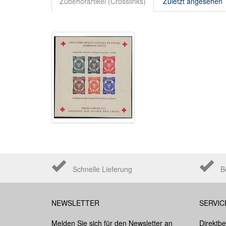
Zubehörartikel (Crosslinks)
Zuletzt angesehen
Schnelle Lieferung
B
NEWSLETTER
SERVIC
Melden Sie sich für den Newsletter an
Direktbe