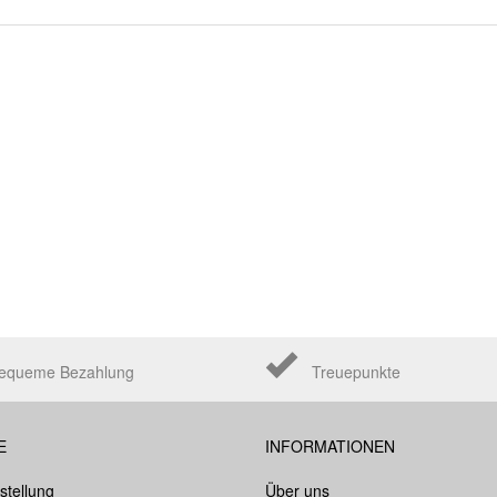
equeme Bezahlung
Treuepunkte
E
INFORMATIONEN
stellung
Über uns