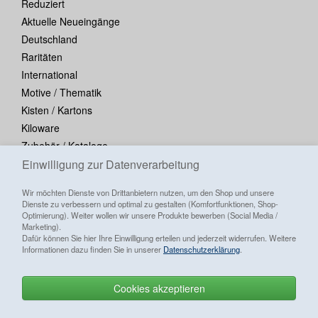
Reduziert
Aktuelle Neueingänge
Deutschland
Raritäten
International
Motive / Thematik
Kisten / Kartons
Kiloware
Zubehör / Kataloge
Einwilligung zur Datenverarbeitung
Blocks / Kleinbogen
Wir möchten Dienste von Drittanbietern nutzen, um den Shop und unsere
Dienste zu verbessern und optimal zu gestalten (Komfortfunktionen, Shop-
Optimierung). Weiter wollen wir unsere Produkte bewerben (Social Media /
Marketing).
Dafür können Sie hier Ihre Einwilligung erteilen und jederzeit widerrufen. Weitere
Informationen dazu finden Sie in unserer
Datenschutzerklärung
.
Cookies akzeptieren
Alle Preise inkl. ges. MwSt./ zzgl.
Versandkosten
Goldhahn Briefmarken Shop
Letzte Aktualisierung vom
am