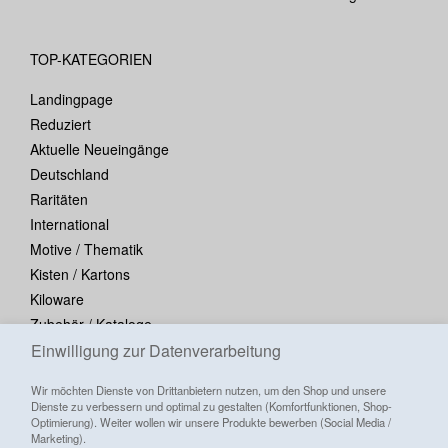
TOP-KATEGORIEN
Landingpage
Reduziert
Aktuelle Neueingänge
Deutschland
Raritäten
International
Motive / Thematik
Kisten / Kartons
Kiloware
Zubehör / Kataloge
Einwilligung zur Datenverarbeitung
Blocks / Kleinbogen
Wir möchten Dienste von Drittanbietern nutzen, um den Shop und unsere
Dienste zu verbessern und optimal zu gestalten (Komfortfunktionen, Shop-
Optimierung). Weiter wollen wir unsere Produkte bewerben (Social Media /
Marketing).