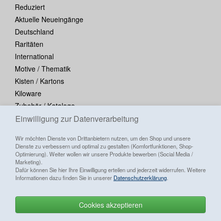
Reduziert
Aktuelle Neueingänge
Deutschland
Raritäten
International
Motive / Thematik
Kisten / Kartons
Kiloware
Zubehör / Kataloge
Einwilligung zur Datenverarbeitung
Blocks / Kleinbogen
Wir möchten Dienste von Drittanbietern nutzen, um den Shop und unsere
Dienste zu verbessern und optimal zu gestalten (Komfortfunktionen, Shop-
Optimierung). Weiter wollen wir unsere Produkte bewerben (Social Media /
Marketing).
Dafür können Sie hier Ihre Einwilligung erteilen und jederzeit widerrufen. Weitere
Informationen dazu finden Sie in unserer
Datenschutzerklärung
.
Cookies akzeptieren
Alle Preise inkl. ges. MwSt./ zzgl.
Versandkosten