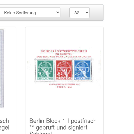
isch
Berlin Block 1 I postfrisch
egel
** geprüft und signiert
Schlegel