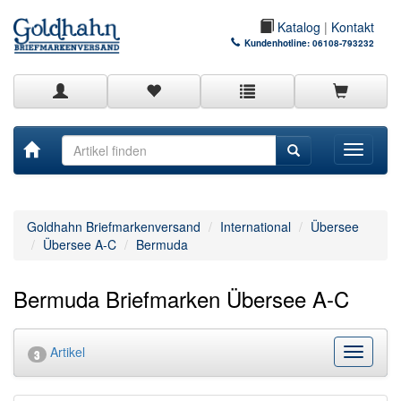
Katalog
|
Kontakt
Kundenhotline:
06108-793232
Toggle
navigati
Goldhahn Briefmarkenversand
International
Übersee
Übersee A-C
Bermuda
Bermuda Briefmarken Übersee A-C
Artikel
Kategor
3