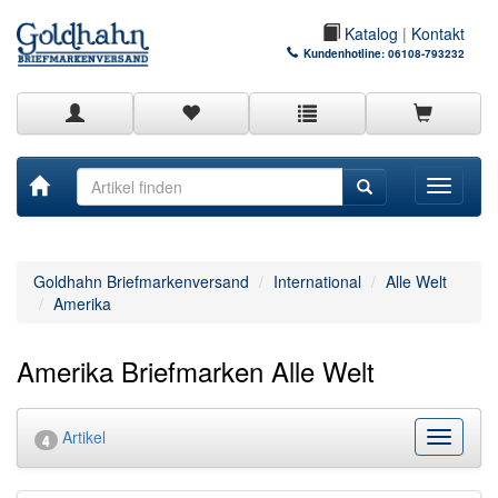
Katalog
|
Kontakt
Kundenhotline:
06108-793232
Toggle
navigati
Goldhahn Briefmarkenversand
International
Alle Welt
Amerika
Amerika Briefmarken Alle Welt
Artikel
Kategor
4