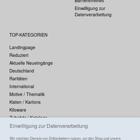
Barrierefreiheit
Einwilligung zur
Datenverarbeitung
TOP-KATEGORIEN
Landingpage
Reduziert
Aktuelle Neueingänge
Deutschland
Raritäten
International
Motive / Thematik
Kisten / Kartons
Kiloware
Zubehör / Kataloge
Blocks / Kleinbogen
Einwilligung zur Datenverarbeitung
Wir möchten Dienste von Drittanbietern nutzen, um den Shop und unsere