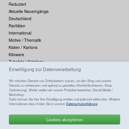
Reduziert
Aktuelle Neueingänge
Deutschland
Raritäten
International
Motive / Thematik
Kisten / Kartons
Kiloware
Zubehör / Kataloge
Einwilligung zur Datenverarbeitung
Blocks / Kleinbogen
Wir möchten Dienste von Drittanbietern nutzen, um den Shop und unsere
Dienste zu verbessern und optimal zu gestalten (Komfortfunktionen, Shop-
Optimierung). Weiter wollen wir unsere Produkte bewerben (Social Media /
Marketing).
Dafür können Sie hier Ihre Einwilligung erteilen und jederzeit widerrufen. Weitere
Informationen dazu finden Sie in unserer
Datenschutzerklärung
.
Cookies akzeptieren
Alle Preise inkl. ges. MwSt./ zzgl.
Versandkosten