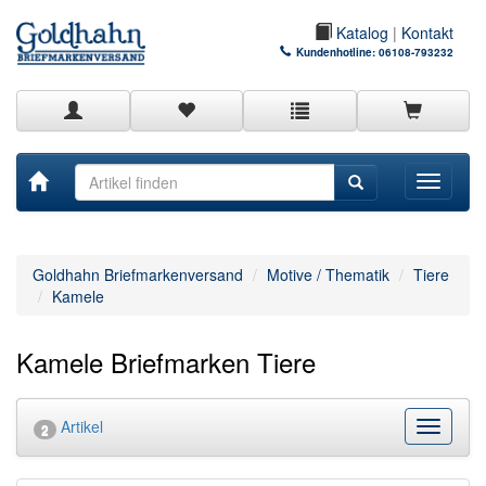
Katalog
|
Kontakt
Kundenhotline:
06108-793232
Toggle
navigati
Goldhahn Briefmarkenversand
Motive / Thematik
Tiere
Kamele
Kamele Briefmarken Tiere
Artikel
Kategor
2