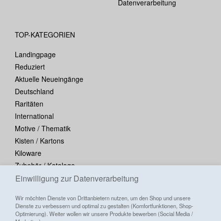
Datenverarbeitung
TOP-KATEGORIEN
Landingpage
Reduziert
Aktuelle Neueingänge
Deutschland
Raritäten
International
Motive / Thematik
Kisten / Kartons
Kiloware
Zubehör / Kataloge
Blocks / Kleinbogen
Einwilligung zur Datenverarbeitung
Wir möchten Dienste von Drittanbietern nutzen, um den Shop und unsere
Dienste zu verbessern und optimal zu gestalten (Komfortfunktionen, Shop-
Optimierung). Weiter wollen wir unsere Produkte bewerben (Social Media /