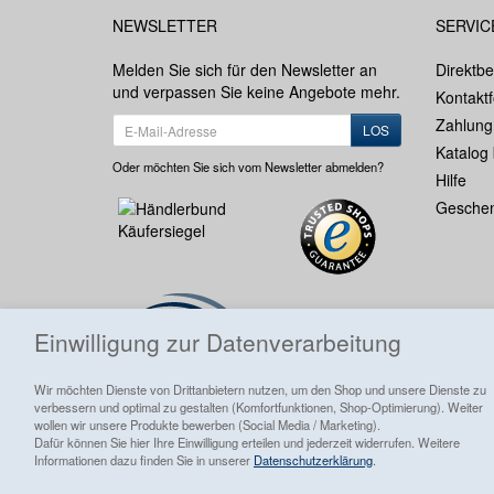
NEWSLETTER
SERVIC
Melden Sie sich für den Newsletter an
Direktbe
und verpassen Sie keine Angebote mehr.
Kontakt
Zahlung
LOS
Katalog 
Oder möchten Sie sich vom Newsletter abmelden?
Hilfe
Geschen
Einwilligung zur Datenverarbeitung
Wir möchten Dienste von Drittanbietern nutzen, um den Shop und unsere Dienste zu
verbessern und optimal zu gestalten (Komfortfunktionen, Shop-Optimierung). Weiter
wollen wir unsere Produkte bewerben (Social Media / Marketing).
Dafür können Sie hier Ihre Einwilligung erteilen und jederzeit widerrufen. Weitere
Informationen dazu finden Sie in unserer
Datenschutzerklärung
.