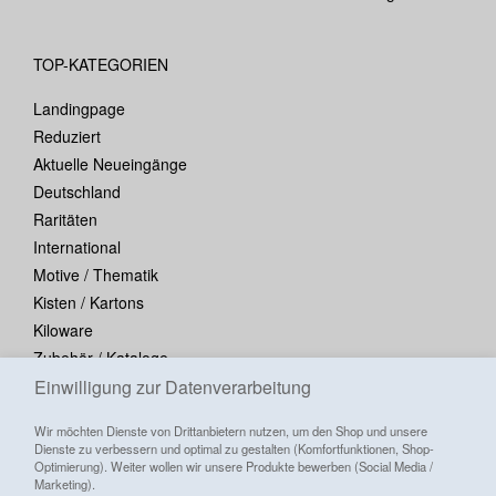
TOP-KATEGORIEN
Landingpage
Reduziert
Aktuelle Neueingänge
Deutschland
Raritäten
International
Motive / Thematik
Kisten / Kartons
Kiloware
Zubehör / Kataloge
Blocks / Kleinbogen
Einwilligung zur Datenverarbeitung
Wir möchten Dienste von Drittanbietern nutzen, um den Shop und unsere
Dienste zu verbessern und optimal zu gestalten (Komfortfunktionen, Shop-
Optimierung). Weiter wollen wir unsere Produkte bewerben (Social Media /
Marketing).