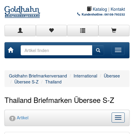
Katalog
|
Kontakt
Kundenhotline:
06108-793232
Toggle
navigati
Goldhahn Briefmarkenversand
International
Übersee
Übersee S-Z
Thailand
Thailand Briefmarken Übersee S-Z
Artikel
Kategor
7