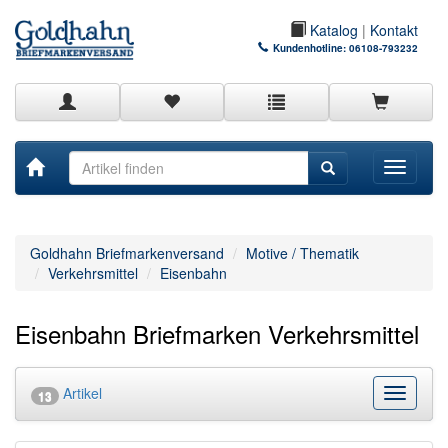
Katalog
|
Kontakt
Kundenhotline:
06108-793232
Toggle
navigati
Goldhahn Briefmarkenversand
Motive / Thematik
Verkehrsmittel
Eisenbahn
Eisenbahn Briefmarken Verkehrsmittel
Artikel
Kategor
13