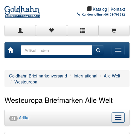
Katalog
|
Kontakt
Kundenhotline:
06108-793232
Toggle
navigati
Goldhahn Briefmarkenversand
International
Alle Welt
Westeuropa
Westeuropa Briefmarken Alle Welt
Artikel
Kategor
21