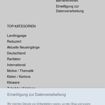
Barrierefreiheit
Einwilligung zur
Datenverarbeitung
TOP-KATEGORIEN
Landingpage
Reduziert
Aktuelle Neueingänge
Deutschland
Raritäten
International
Motive / Thematik
Kisten / Kartons
Kiloware
Zubehör / Kataloge
Blocks / Kleinbogen
Einwilligung zur Datenverarbeitung
Wir möchten Dienste von Drittanbietern nutzen, um den Shop und unsere