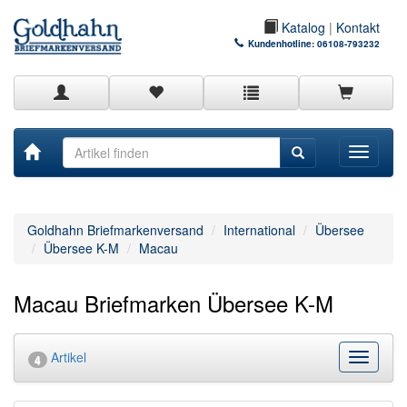
Katalog
|
Kontakt
Kundenhotline:
06108-793232
Toggle
navigati
Goldhahn Briefmarkenversand
International
Übersee
Übersee K-M
Macau
Macau Briefmarken Übersee K-M
Artikel
Kategor
4