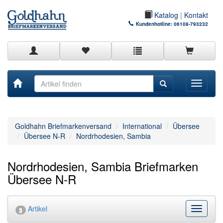
Katalog
|
Kontakt
Kundenhotline:
06108-793232
Toggle
navigati
Goldhahn Briefmarkenversand
International
Übersee
Übersee N-R
Nordrhodesien, Sambia
Nordrhodesien, Sambia Briefmarken
Übersee N-R
Artikel
Kategor
3