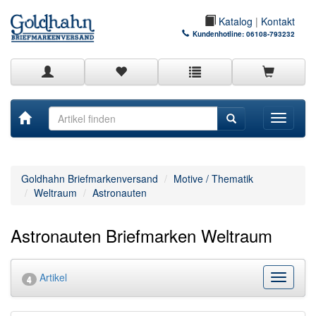
Katalog
|
Kontakt
Kundenhotline:
06108-793232
Toggle
navigati
Goldhahn Briefmarkenversand
Motive / Thematik
Weltraum
Astronauten
Astronauten Briefmarken Weltraum
Artikel
Kategor
4