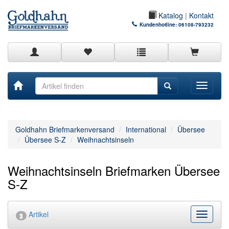
Katalog
|
Kontakt
Kundenhotline:
06108-793232
Toggle
navigati
Goldhahn Briefmarkenversand
International
Übersee
Übersee S-Z
Weihnachtsinseln
Weihnachtsinseln Briefmarken Übersee
S-Z
Artikel
Kategor
3