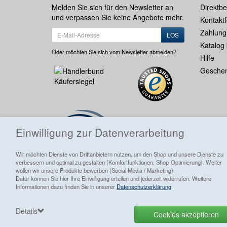
Melden Sie sich für den Newsletter an
Direktbe
und verpassen Sie keine Angebote mehr.
Kontakt
Zahlung
LOS
Katalog 
Oder möchten Sie sich vom Newsletter abmelden?
Hilfe
Geschen
Einwilligung zur Datenverarbeitung
Wir möchten Dienste von Drittanbietern nutzen, um den Shop und unsere Dienste zu
verbessern und optimal zu gestalten (Komfortfunktionen, Shop-Optimierung). Weiter
wollen wir unsere Produkte bewerben (Social Media / Marketing).
Dafür können Sie hier Ihre Einwilligung erteilen und jederzeit widerrufen. Weitere
Informationen dazu finden Sie in unserer
Datenschutzerklärung
.
Alle Preise inkl. ges. MwSt./ zzgl.
Versandkosten
Details
Cookies akzeptieren
Goldhahn Briefmarken Shop
Letzte Aktualisierung vo