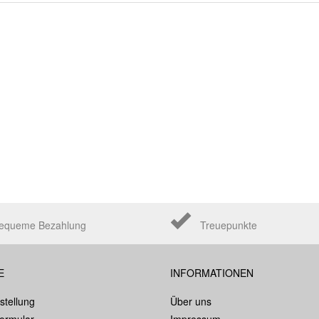
equeme Bezahlung
Treuepunkte
E
INFORMATIONEN
stellung
Über uns
formular
Impressum