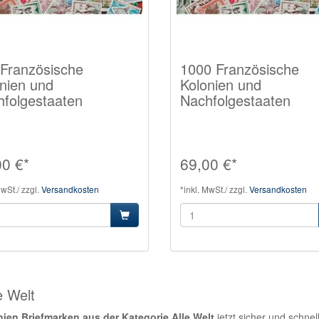
Französische
1000 Französische
nien und
Kolonien und
folgestaaten
Nachfolgestaaten
00 €*
69,00 €*
MwSt./ zzgl.
Versandkosten
*inkl. MwSt./ zzgl.
Versandkosten
e Welt
ien Briefmarken aus der Kategorie Alle Welt
jetzt sicher und schnel