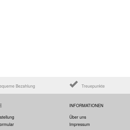
equeme Bezahlung
Treuepunkte
E
INFORMATIONEN
stellung
Über uns
formular
Impressum