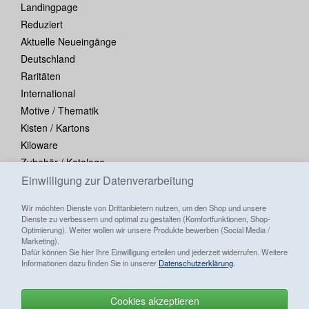
Landingpage
Reduziert
Aktuelle Neueingänge
Deutschland
Raritäten
International
Motive / Thematik
Kisten / Kartons
Kiloware
Zubehör / Kataloge
Blocks / Kleinbogen
Einwilligung zur Datenverarbeitung
Wir möchten Dienste von Drittanbietern nutzen, um den Shop und unsere
Dienste zu verbessern und optimal zu gestalten (Komfortfunktionen, Shop-
Optimierung). Weiter wollen wir unsere Produkte bewerben (Social Media /
Marketing).
Dafür können Sie hier Ihre Einwilligung erteilen und jederzeit widerrufen. Weitere
Informationen dazu finden Sie in unserer
Datenschutzerklärung
.
Cookies akzeptieren
Alle Preise inkl. ges. MwSt./ zzgl.
Versandkosten