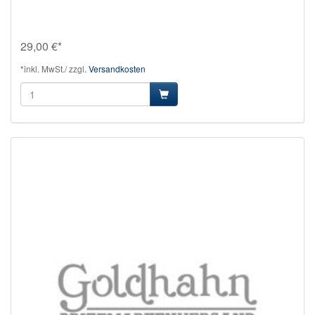
29,00 €*
*inkl. MwSt./ zzgl.
Versandkosten