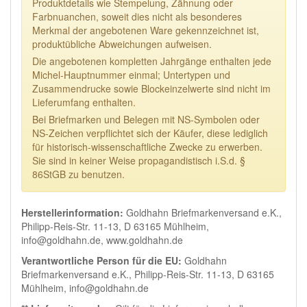
Produktdetails wie Stempelung, Zähnung oder
Farbnuanchen, soweit dies nicht als besonderes
Merkmal der angebotenen Ware gekennzeichnet ist,
produktübliche Abweichungen aufweisen.
Die angebotenen kompletten Jahrgänge enthalten jede
Michel-Hauptnummer einmal; Untertypen und
Zusammendrucke sowie Blockeinzelwerte sind nicht im
Lieferumfang enthalten.
Bei Briefmarken und Belegen mit NS-Symbolen oder
NS-Zeichen verpflichtet sich der Käufer, diese lediglich
für historisch-wissenschaftliche Zwecke zu erwerben.
Sie sind in keiner Weise propagandistisch i.S.d. §
86StGB zu benutzen.
Herstellerinformation:
Goldhahn Briefmarkenversand e.K.,
Philipp-Reis-Str. 11-13, D 63165 Mühlheim,
info@goldhahn.de, www.goldhahn.de
Verantwortliche Person für die EU:
Goldhahn
Briefmarkenversand e.K., Philipp-Reis-Str. 11-13, D 63165
Mühlheim, info@goldhahn.de