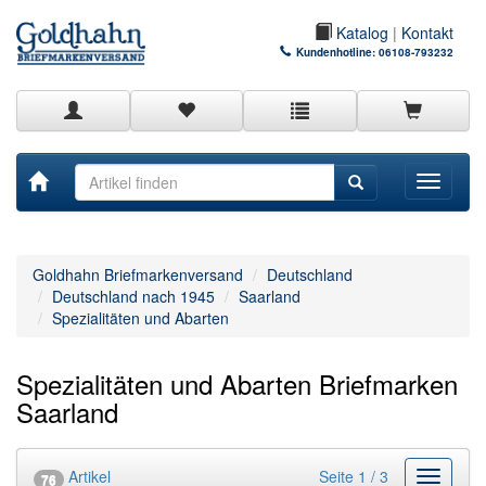
Katalog
|
Kontakt
Kundenhotline:
06108-793232
Toggle
navigati
Goldhahn Briefmarkenversand
Deutschland
Deutschland nach 1945
Saarland
Spezialitäten und Abarten
Spezialitäten und Abarten Briefmarken
Saarland
Artikel
Seite 1 / 3
Kategor
76