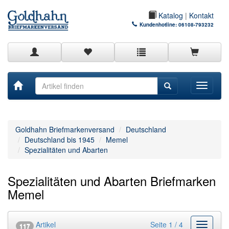
Katalog
|
Kontakt
Kundenhotline:
06108-793232
Toggle
navigati
Goldhahn Briefmarkenversand
Deutschland
Deutschland bis 1945
Memel
Spezialitäten und Abarten
Spezialitäten und Abarten Briefmarken
Memel
Artikel
Seite 1 / 4
Kategor
117