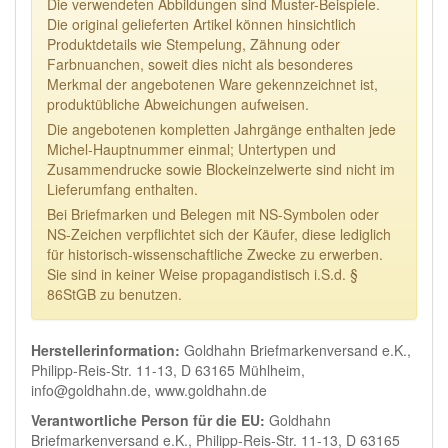
Die verwendeten Abbildungen sind Muster-Beispiele.
Die original gelieferten Artikel können hinsichtlich
Produktdetails wie Stempelung, Zähnung oder
Farbnuanchen, soweit dies nicht als besonderes
Merkmal der angebotenen Ware gekennzeichnet ist,
produktübliche Abweichungen aufweisen.
Die angebotenen kompletten Jahrgänge enthalten jede
Michel-Hauptnummer einmal; Untertypen und
Zusammendrucke sowie Blockeinzelwerte sind nicht im
Lieferumfang enthalten.
Bei Briefmarken und Belegen mit NS-Symbolen oder
NS-Zeichen verpflichtet sich der Käufer, diese lediglich
für historisch-wissenschaftliche Zwecke zu erwerben.
Sie sind in keiner Weise propagandistisch i.S.d. §
86StGB zu benutzen.
Herstellerinformation:
Goldhahn Briefmarkenversand e.K.,
Philipp-Reis-Str. 11-13, D 63165 Mühlheim,
info@goldhahn.de, www.goldhahn.de
Verantwortliche Person für die EU:
Goldhahn
Briefmarkenversand e.K., Philipp-Reis-Str. 11-13, D 63165