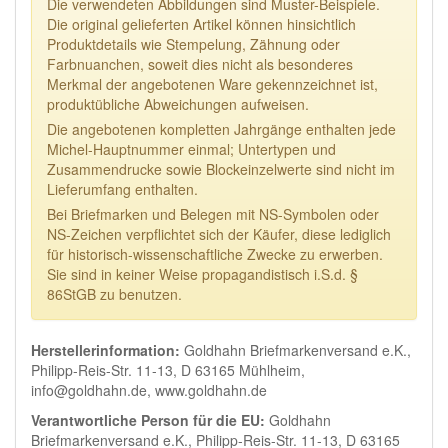
Die verwendeten Abbildungen sind Muster-Beispiele.
Die original gelieferten Artikel können hinsichtlich
Produktdetails wie Stempelung, Zähnung oder
Farbnuanchen, soweit dies nicht als besonderes
Merkmal der angebotenen Ware gekennzeichnet ist,
produktübliche Abweichungen aufweisen.
Die angebotenen kompletten Jahrgänge enthalten jede
Michel-Hauptnummer einmal; Untertypen und
Zusammendrucke sowie Blockeinzelwerte sind nicht im
Lieferumfang enthalten.
Bei Briefmarken und Belegen mit NS-Symbolen oder
NS-Zeichen verpflichtet sich der Käufer, diese lediglich
für historisch-wissenschaftliche Zwecke zu erwerben.
Sie sind in keiner Weise propagandistisch i.S.d. §
86StGB zu benutzen.
Herstellerinformation:
Goldhahn Briefmarkenversand e.K.,
Philipp-Reis-Str. 11-13, D 63165 Mühlheim,
info@goldhahn.de, www.goldhahn.de
Verantwortliche Person für die EU:
Goldhahn
Briefmarkenversand e.K., Philipp-Reis-Str. 11-13, D 63165