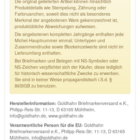
Die original gelieferten Artikel können hinsichtlich
Produktdetails wie Stempelung, Zähnung oder
Farbnuanchen, soweit dies nicht als besonderes
Merkmal der angebotenen Ware gekennzeichnet ist,
produktübliche Abweichungen aufweisen.
Die angebotenen kompletten Jahrgänge enthalten jede
Michel-Hauptnummer einmal; Untertypen und
Zusammendrucke sowie Blockeinzelwerte sind nicht im
Lieferumfang enthalten.
Bei Briefmarken und Belegen mit NS-Symbolen oder
NS-Zeichen verpflichtet sich der Käufer, diese lediglich
für historisch-wissenschaftliche Zwecke zu erwerben.
Sie sind in keiner Weise propagandistisch i.S.d. §
86StGB zu benutzen.
Herstellerinformation:
Goldhahn Briefmarkenversand e.K.,
Philipp-Reis-Str. 11-13, D 63165 Mühlheim,
info@goldhahn.de, www.goldhahn.de
Verantwortliche Person für die EU:
Goldhahn
Briefmarkenversand e.K., Philipp-Reis-Str. 11-13, D 63165
Mühlheim, info@goldhahn.de