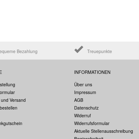
equeme Bezahlung
Treuepunkte
E
INFORMATIONEN
stellung
Über uns
formular
Impressum
 und Versand
AGB
bestellen
Datenschutz
Widerruf
kgutschein
Widerrufsformular
Aktuelle Stellenausschreibung
Barrierefreiheit