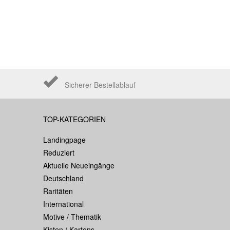
Sicherer Bestellablauf
TOP-KATEGORIEN
Landingpage
Reduziert
Aktuelle Neueingänge
Deutschland
Raritäten
International
Motive / Thematik
Kisten / Kartons