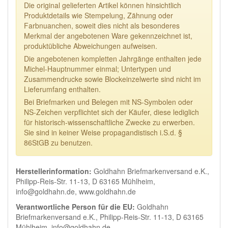
Die original gelieferten Artikel können hinsichtlich
Produktdetails wie Stempelung, Zähnung oder
Farbnuanchen, soweit dies nicht als besonderes
Merkmal der angebotenen Ware gekennzeichnet ist,
produktübliche Abweichungen aufweisen.
Die angebotenen kompletten Jahrgänge enthalten jede
Michel-Hauptnummer einmal; Untertypen und
Zusammendrucke sowie Blockeinzelwerte sind nicht im
Lieferumfang enthalten.
Bei Briefmarken und Belegen mit NS-Symbolen oder
NS-Zeichen verpflichtet sich der Käufer, diese lediglich
für historisch-wissenschaftliche Zwecke zu erwerben.
Sie sind in keiner Weise propagandistisch i.S.d. §
86StGB zu benutzen.
Herstellerinformation:
Goldhahn Briefmarkenversand e.K.,
Philipp-Reis-Str. 11-13, D 63165 Mühlheim,
info@goldhahn.de, www.goldhahn.de
Verantwortliche Person für die EU:
Goldhahn
Briefmarkenversand e.K., Philipp-Reis-Str. 11-13, D 63165
Mühlheim, info@goldhahn.de