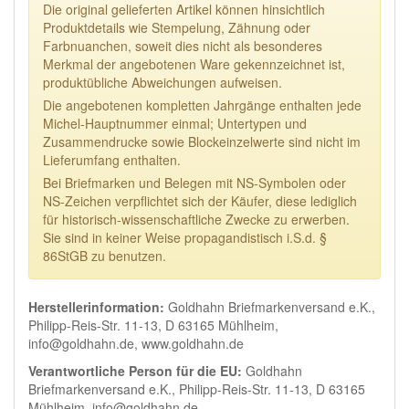
Die original gelieferten Artikel können hinsichtlich
Produktdetails wie Stempelung, Zähnung oder
Farbnuanchen, soweit dies nicht als besonderes
Merkmal der angebotenen Ware gekennzeichnet ist,
produktübliche Abweichungen aufweisen.
Die angebotenen kompletten Jahrgänge enthalten jede
Michel-Hauptnummer einmal; Untertypen und
Zusammendrucke sowie Blockeinzelwerte sind nicht im
Lieferumfang enthalten.
Bei Briefmarken und Belegen mit NS-Symbolen oder
NS-Zeichen verpflichtet sich der Käufer, diese lediglich
für historisch-wissenschaftliche Zwecke zu erwerben.
Sie sind in keiner Weise propagandistisch i.S.d. §
86StGB zu benutzen.
Herstellerinformation:
Goldhahn Briefmarkenversand e.K.,
Philipp-Reis-Str. 11-13, D 63165 Mühlheim,
info@goldhahn.de, www.goldhahn.de
Verantwortliche Person für die EU:
Goldhahn
Briefmarkenversand e.K., Philipp-Reis-Str. 11-13, D 63165
Mühlheim, info@goldhahn.de