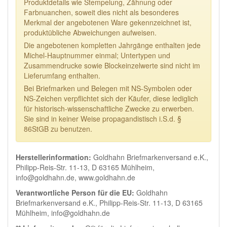
Produktdetails wie Stempelung, Zähnung oder
Farbnuanchen, soweit dies nicht als besonderes
Merkmal der angebotenen Ware gekennzeichnet ist,
produktübliche Abweichungen aufweisen.
Die angebotenen kompletten Jahrgänge enthalten jede
Michel-Hauptnummer einmal; Untertypen und
Zusammendrucke sowie Blockeinzelwerte sind nicht im
Lieferumfang enthalten.
Bei Briefmarken und Belegen mit NS-Symbolen oder
NS-Zeichen verpflichtet sich der Käufer, diese lediglich
für historisch-wissenschaftliche Zwecke zu erwerben.
Sie sind in keiner Weise propagandistisch i.S.d. §
86StGB zu benutzen.
Herstellerinformation:
Goldhahn Briefmarkenversand e.K.,
Philipp-Reis-Str. 11-13, D 63165 Mühlheim,
info@goldhahn.de, www.goldhahn.de
Verantwortliche Person für die EU:
Goldhahn
Briefmarkenversand e.K., Philipp-Reis-Str. 11-13, D 63165
Mühlheim, info@goldhahn.de