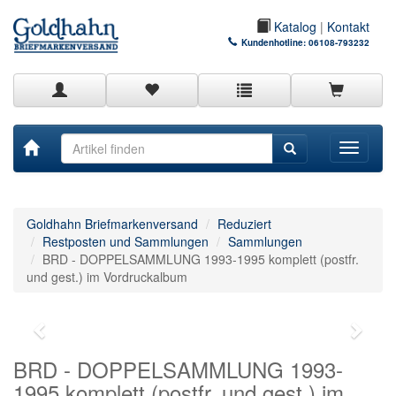
Katalog
|
Kontakt
Kundenhotline:
06108-793232
Toggle
navigati
Goldhahn Briefmarkenversand
Reduziert
Restposten und Sammlungen
Sammlungen
BRD - DOPPELSAMMLUNG 1993-1995 komplett (postfr.
und gest.) im Vordruckalbum
BRD - DOPPELSAMMLUNG 1993-
1995 komplett (postfr. und gest.) im