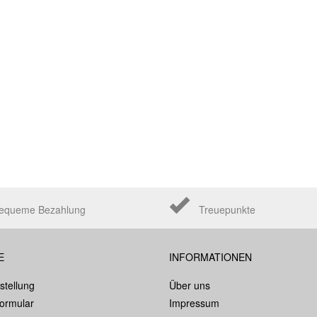
equeme Bezahlung
Treuepunkte
E
INFORMATIONEN
stellung
Über uns
formular
Impressum