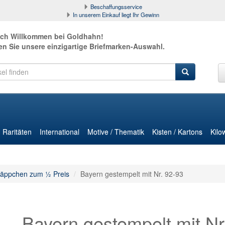
Beschaffungsservice
In unserem Einkauf liegt Ihr Gewinn
ich Willkommen bei Goldhahn!
en Sie unsere einzigartige Briefmarken-Auswahl.
Raritäten
International
Motive / Thematik
Kisten / Kartons
Kilo
äppchen zum ½ Preis
Bayern gestempelt mit Nr. 92-93
Bayern gestempelt mit Nr