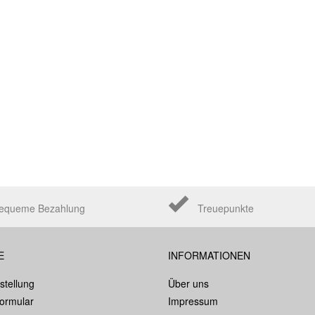
equeme Bezahlung
Treuepunkte
E
INFORMATIONEN
stellung
Über uns
formular
Impressum