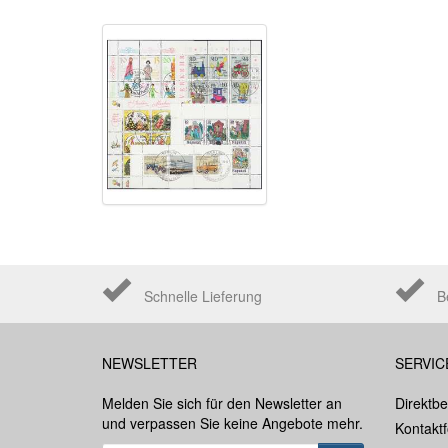
Schnelle Lieferung
B
NEWSLETTER
SERVIC
Melden Sie sich für den Newsletter an
Direktbe
und verpassen Sie keine Angebote mehr.
Kontakt