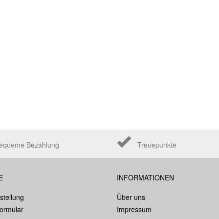
equeme Bezahlung
Treuepunkte
E
INFORMATIONEN
stellung
Über uns
formular
Impressum