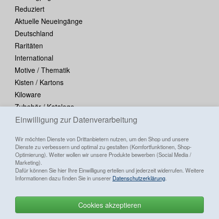
Reduziert
Aktuelle Neueingänge
Deutschland
Raritäten
International
Motive / Thematik
Kisten / Kartons
Kiloware
Zubehör / Kataloge
Einwilligung zur Datenverarbeitung
Blocks / Kleinbogen
Wir möchten Dienste von Drittanbietern nutzen, um den Shop und unsere
Dienste zu verbessern und optimal zu gestalten (Komfortfunktionen, Shop-
Optimierung). Weiter wollen wir unsere Produkte bewerben (Social Media /
Marketing).
Dafür können Sie hier Ihre Einwilligung erteilen und jederzeit widerrufen. Weitere
Informationen dazu finden Sie in unserer
Datenschutzerklärung
.
Cookies akzeptieren
Alle Preise inkl. ges. MwSt./ zzgl.
Versandkosten