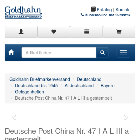
Katalog
|
Kontakt
Kundenhotline:
06108-793232
Toggle
navigati
Goldhahn Briefmarkenversand
Deutschland
Deutschland bis 1945
Altdeutschland
Bayern
Gelegenheiten
Deutsche Post China Nr. 47 I A L III a gestempelt
Deutsche Post China Nr. 47 I A L III a
gestempelt