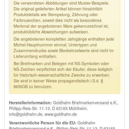
Die verwendeten Abbildungen sind Muster-Beispiele.
Die original gelieferten Artikel können hinsichtlich
Produktdetails wie Stempelung, Zähnung oder
Farbnuanchen, soweit dies nicht als besonderes
Merkmal der angebotenen Ware gekennzeichnet ist,
produktübliche Abweichungen aufweisen.
Die angebotenen kompletten Jahrgänge enthalten jede
Michel-Hauptnummer einmal; Untertypen und
Zusammendrucke sowie Blockeinzelwerte sind nicht im
Lieferumfang enthalten.
Bei Briefmarken und Belegen mit NS-Symbolen oder
NS-Zeichen verpflichtet sich der Käufer, diese lediglich
für historisch-wissenschaftliche Zwecke zu erwerben.
Sie sind in keiner Weise propagandistisch i.S.d. §
86StGB zu benutzen.
Herstellerinformation:
Goldhahn Briefmarkenversand e.K.,
Philipp-Reis-Str. 11-13, D 63165 Mühlheim,
info@goldhahn.de, www.goldhahn.de
Verantwortliche Person für die EU:
Goldhahn
Briefmarkenversand e.K., Philipp-Reis-Str. 11-13, D 63165