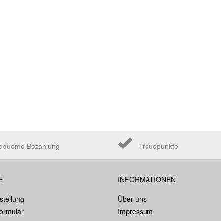
equeme Bezahlung
Treuepunkte
E
INFORMATIONEN
stellung
Über uns
formular
Impressum