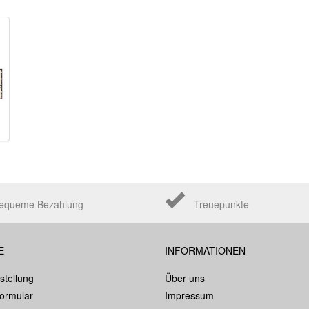
equeme Bezahlung
Treuepunkte
E
INFORMATIONEN
stellung
Über uns
formular
Impressum