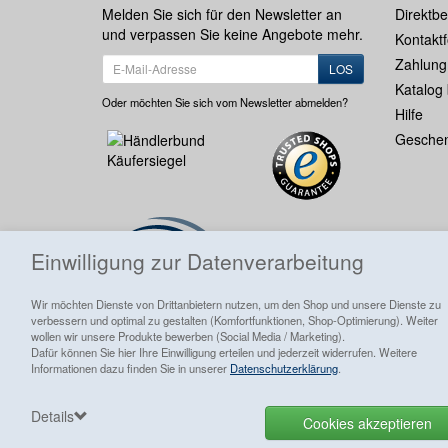
Melden Sie sich für den Newsletter an
Direktbe
und verpassen Sie keine Angebote mehr.
Kontakt
Zahlung
LOS
Katalog 
Oder möchten Sie sich vom Newsletter abmelden?
Hilfe
Geschen
Einwilligung zur Datenverarbeitung
Wir möchten Dienste von Drittanbietern nutzen, um den Shop und unsere Dienste zu
verbessern und optimal zu gestalten (Komfortfunktionen, Shop-Optimierung). Weiter
wollen wir unsere Produkte bewerben (Social Media / Marketing).
Dafür können Sie hier Ihre Einwilligung erteilen und jederzeit widerrufen. Weitere
Informationen dazu finden Sie in unserer
Datenschutzerklärung
.
Alle Preise inkl. ges. MwSt./ zzgl.
Versandkosten
Details
Cookies akzeptieren
Goldhahn Briefmarken Shop
Letzte Aktualisierung vo