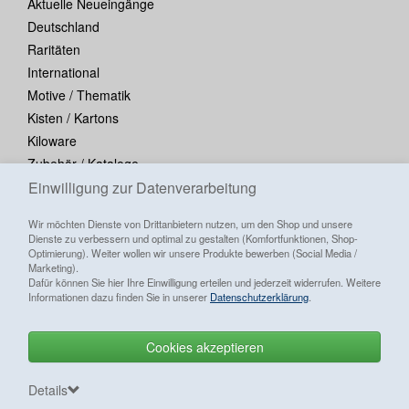
Aktuelle Neueingänge
Deutschland
Raritäten
International
Motive / Thematik
Kisten / Kartons
Kiloware
Zubehör / Kataloge
Einwilligung zur Datenverarbeitung
Blocks / Kleinbogen
Wir möchten Dienste von Drittanbietern nutzen, um den Shop und unsere
Dienste zu verbessern und optimal zu gestalten (Komfortfunktionen, Shop-
Optimierung). Weiter wollen wir unsere Produkte bewerben (Social Media /
Marketing).
Dafür können Sie hier Ihre Einwilligung erteilen und jederzeit widerrufen. Weitere
Informationen dazu finden Sie in unserer
Datenschutzerklärung
.
Cookies akzeptieren
Alle Preise inkl. ges. MwSt./ zzgl.
Versandkosten
Goldhahn Briefmarken Shop
Letzte Aktualisierung vom
am
Vertrag widerrufen
Details
07.08.2026 um 05:11