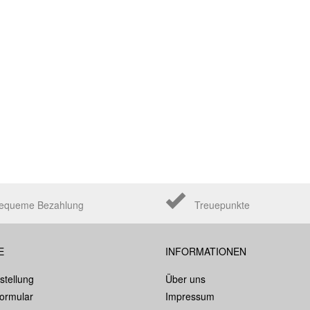
equeme Bezahlung
Treuepunkte
E
INFORMATIONEN
stellung
Über uns
formular
Impressum