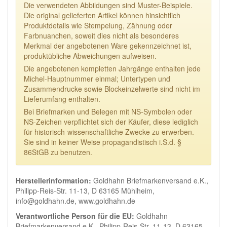
Die verwendeten Abbildungen sind Muster-Beispiele.
Die original gelieferten Artikel können hinsichtlich
Produktdetails wie Stempelung, Zähnung oder
Farbnuanchen, soweit dies nicht als besonderes
Merkmal der angebotenen Ware gekennzeichnet ist,
produktübliche Abweichungen aufweisen.
Die angebotenen kompletten Jahrgänge enthalten jede
Michel-Hauptnummer einmal; Untertypen und
Zusammendrucke sowie Blockeinzelwerte sind nicht im
Lieferumfang enthalten.
Bei Briefmarken und Belegen mit NS-Symbolen oder
NS-Zeichen verpflichtet sich der Käufer, diese lediglich
für historisch-wissenschaftliche Zwecke zu erwerben.
Sie sind in keiner Weise propagandistisch i.S.d. §
86StGB zu benutzen.
Herstellerinformation:
Goldhahn Briefmarkenversand e.K.,
Philipp-Reis-Str. 11-13, D 63165 Mühlheim,
info@goldhahn.de, www.goldhahn.de
Verantwortliche Person für die EU:
Goldhahn
Briefmarkenversand e.K., Philipp-Reis-Str. 11-13, D 63165