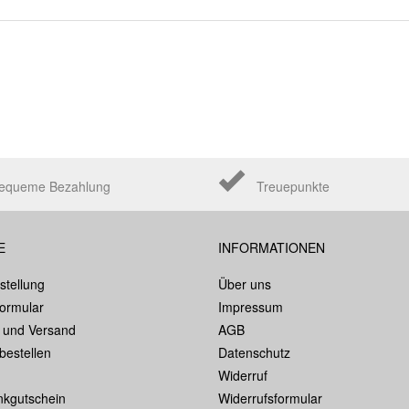
equeme Bezahlung
Treuepunkte
E
INFORMATIONEN
stellung
Über uns
formular
Impressum
 und Versand
AGB
bestellen
Datenschutz
Widerruf
kgutschein
Widerrufsformular