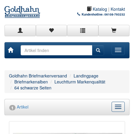
Katalog
|
Kontakt
Kundenhotline:
06108-793232
Toggle
navigati
Goldhahn Briefmarkenversand
Landingpage
Briefmarkenalben
Leuchtturm Markenqualität
64 schwarze Seiten
Artikel
Kategor
1