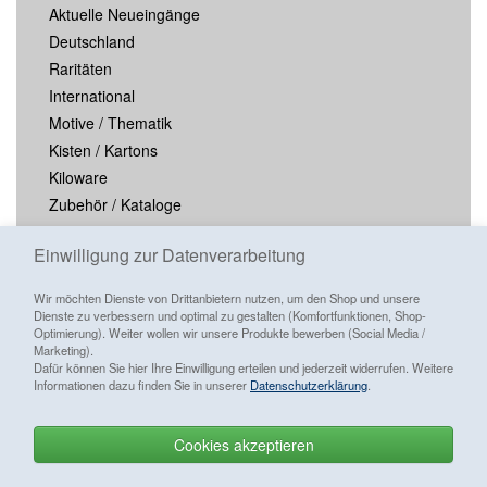
Aktuelle Neueingänge
Deutschland
Raritäten
International
Motive / Thematik
Kisten / Kartons
Kiloware
Zubehör / Kataloge
Blocks / Kleinbogen
Einwilligung zur Datenverarbeitung
Wir möchten Dienste von Drittanbietern nutzen, um den Shop und unsere
Dienste zu verbessern und optimal zu gestalten (Komfortfunktionen, Shop-
Optimierung). Weiter wollen wir unsere Produkte bewerben (Social Media /
Marketing).
Dafür können Sie hier Ihre Einwilligung erteilen und jederzeit widerrufen. Weitere
Informationen dazu finden Sie in unserer
Datenschutzerklärung
.
Alle Preise inkl. ges. MwSt./ zzgl.
Cookies akzeptieren
Versandkosten
Goldhahn Briefmarken Shop
Letzte Aktualisierung vom