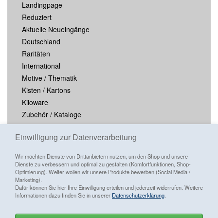
Landingpage
Reduziert
Aktuelle Neueingänge
Deutschland
Raritäten
International
Motive / Thematik
Kisten / Kartons
Kiloware
Zubehör / Kataloge
Blocks / Kleinbogen
Einwilligung zur Datenverarbeitung
Wir möchten Dienste von Drittanbietern nutzen, um den Shop und unsere
Dienste zu verbessern und optimal zu gestalten (Komfortfunktionen, Shop-
Optimierung). Weiter wollen wir unsere Produkte bewerben (Social Media /
Marketing).
Dafür können Sie hier Ihre Einwilligung erteilen und jederzeit widerrufen. Weitere
Informationen dazu finden Sie in unserer
Datenschutzerklärung
.
Alle Preise inkl. ges. MwSt./ zzgl.