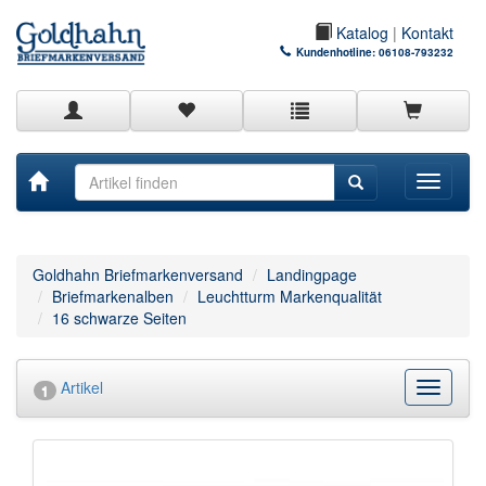
Katalog
|
Kontakt
Kundenhotline:
06108-793232
Toggle
navigati
Goldhahn Briefmarkenversand
Landingpage
Briefmarkenalben
Leuchtturm Markenqualität
16 schwarze Seiten
Artikel
Kategor
1